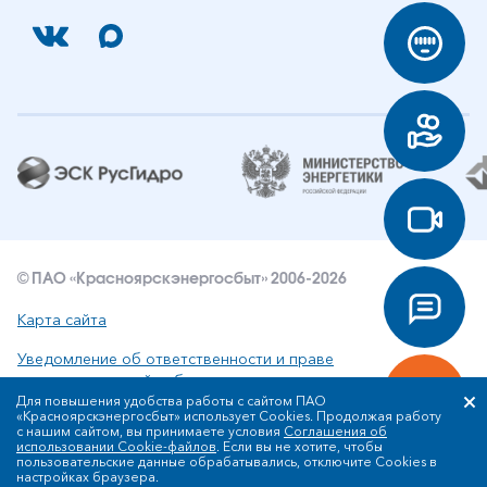
© ПАО «Красноярскэнергосбыт» 2006-2026
Карта сайта
Уведомление об ответственности и праве
интеллектуальной собственности
Для повышения удобства работы с сайтом ПАО
«Красноярскэнергосбыт» использует Cookies. Продолжая работу
Политика ПАО «Красноярскэнергосбыт» в отношении
с нашим сайтом, вы принимаете условия
Соглашения об
обработки персональных данных
использовании Cookie-файлов
. Если вы не хотите, чтобы
пользовательские данные обрабатывались, отключите Cookies в
настройках браузера.