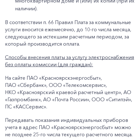
многоквартирном доме и (или) их копии (при их
наличии).
В соответствии п. 66 Правил Плата за коммунальные
услуги вносится ежемесячно, до 10-го числа месяца,
следующего за истекшим расчетным периодом, за
который производится оплата.
Способы внесения платы за услугу электроснабжения
без оплаты комиссии (для граждан):
На сайте ПАО «Красноярскэнергосбыт»,
+7-800-700-24-57
Частным клиентам
ПАО «Сбербанк», ООО «Телекомсервис»,
НКО «Красноярский краевой расчетный центр», АО
Корпоративным клиентам
«Газпромбанк», АО «Почта России», ООО «Ситипэй»,
ПС «КАССервис».
Заказать обратный звонок
Передавать показания индивидуальных приборов
учета в адрес ПАО «Красноярскэнергосбыт» можно
не позднее 25-го числа текущего расчетного месяца.