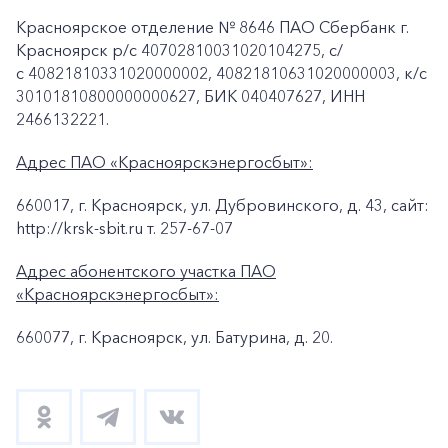
Красноярское отделение № 8646 ПАО Сбербанк г.
Красноярск p/c 40702810031020104275, с/
с 40821810331020000002, 40821810631020000003, к/c
30101810800000000627, БИК 040407627, ИНН
2466132221.
Адрес ПАО «Красноярскэнергосбыт»:
660017, г. Красноярск, ул. Дубровинского, д. 43, сайт:
http://krsk-sbit.ru т. 257-67-07
Адрес абонентского участка ПАО
«Красноярскэнергосбыт»:
660077, г. Красноярск, ул. Батурина, д. 20.