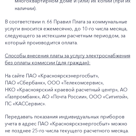
многоквартирном доме и (или) их копии (при их
наличии).
В соответствии п. 66 Правил Плата за коммунальные
услуги вносится ежемесячно, до 10-го числа месяца,
следующего за истекшим расчетным периодом, за
который производится оплата.
Способы внесения платы за услугу электроснабжения
без оплаты комиссии (для граждан):
На сайте ПАО «Красноярскэнергосбыт»,
+7-800-700-24-57
Частным клиентам
ПАО «Сбербанк», ООО «Телекомсервис»,
НКО «Красноярский краевой расчетный центр», АО
Корпоративным клиентам
«Газпромбанк», АО «Почта России», ООО «Ситипэй»,
ПС «КАССервис».
Заказать обратный звонок
Передавать показания индивидуальных приборов
учета в адрес ПАО «Красноярскэнергосбыт» можно
не позднее 25-го числа текущего расчетного месяца.