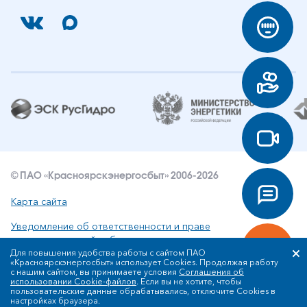
© ПАО «Красноярскэнергосбыт» 2006-2026
Карта сайта
Уведомление об ответственности и праве
интеллектуальной собственности
Для повышения удобства работы с сайтом ПАО
«Красноярскэнергосбыт» использует Cookies. Продолжая работу
Политика ПАО «Красноярскэнергосбыт» в отношении
с нашим сайтом, вы принимаете условия
Соглашения об
обработки персональных данных
использовании Cookie-файлов
. Если вы не хотите, чтобы
пользовательские данные обрабатывались, отключите Cookies в
настройках браузера.