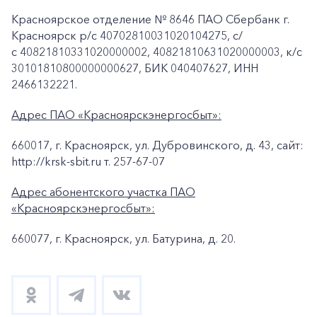
Красноярское отделение № 8646 ПАО Сбербанк г.
Красноярск p/c 40702810031020104275, с/
с 40821810331020000002, 40821810631020000003, к/c
30101810800000000627, БИК 040407627, ИНН
2466132221.
Адрес ПАО «Красноярскэнергосбыт»:
660017, г. Красноярск, ул. Дубровинского, д. 43, сайт:
http://krsk-sbit.ru т. 257-67-07
Адрес абонентского участка ПАО
«Красноярскэнергосбыт»:
660077, г. Красноярск, ул. Батурина, д. 20.