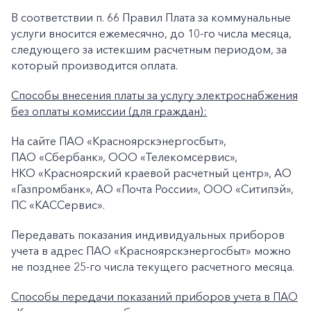
В соответствии п. 66 Правил Плата за коммунальные
услуги вносится ежемесячно, до 10-го числа месяца,
следующего за истекшим расчетным периодом, за
который производится оплата.
Способы внесения платы за услугу электроснабжения
без оплаты комиссии (для граждан):
На сайте ПАО «Красноярскэнергосбыт»,
ПАО «Сбербанк», ООО «Телекомсервис»,
+7-800-700-24-57
НКО «Красноярский краевой расчетный центр», АО
Частным клиентам
«Газпромбанк», АО «Почта России», ООО «Ситипэй»,
Корпоративным клиентам
ПС «КАССервис».
Передавать показания индивидуальных приборов
учета в адрес ПАО «Красноярскэнергосбыт» можно
Заказать обратный звонок
не позднее 25-го числа текущего расчетного месяца.
Способы передачи показаний приборов учета в ПАО