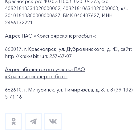
Красноярск p/c 40702810031020104275, с/с
40821810331020000002, 40821810631020000003, к/c
30101810800000000627, БИК 040407627, ИНН
2466132221.
Адрес ПАО «Красноярскэнергосбыт»:
660017, г. Красноярск, ул. Дубровинского, д. 43, сайт:
http://krsk-sbit.ru т. 257-67-07
Адрес абонентского участка ПАО
«Красноярскэнергосбыт»:
662610, г. Минусинск, ул. Тимирязева, д. 8, т. 8 (39-132)
5-71-16