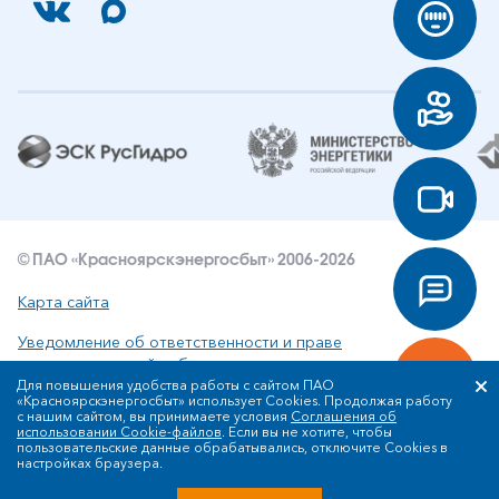
© ПАО «Красноярскэнергосбыт» 2006-2026
Карта сайта
Уведомление об ответственности и праве
интеллектуальной собственности
Для повышения удобства работы с сайтом ПАО
«Красноярскэнергосбыт» использует Cookies. Продолжая работу
Политика ПАО «Красноярскэнергосбыт» в отношении
с нашим сайтом, вы принимаете условия
Соглашения об
обработки персональных данных
использовании Cookie-файлов
. Если вы не хотите, чтобы
пользовательские данные обрабатывались, отключите Cookies в
настройках браузера.
Разработка сайта