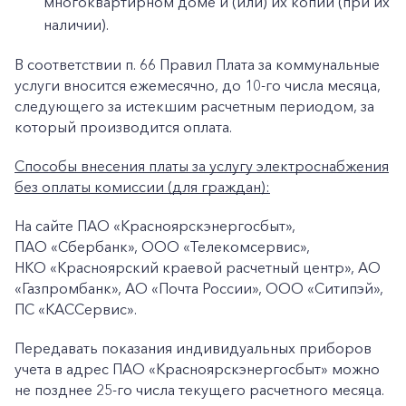
многоквартирном доме и (или) их копии (при их
наличии).
В соответствии п. 66 Правил Плата за коммунальные
услуги вносится ежемесячно, до 10-го числа месяца,
следующего за истекшим расчетным периодом, за
который производится оплата.
Способы внесения платы за услугу электроснабжения
без оплаты комиссии (для граждан):
На сайте ПАО «Красноярскэнергосбыт»,
+7-800-700-24-57
Частным клиентам
ПАО «Сбербанк», ООО «Телекомсервис»,
НКО «Красноярский краевой расчетный центр», АО
Корпоративным клиентам
«Газпромбанк», АО «Почта России», ООО «Ситипэй»,
ПС «КАССервис».
Заказать обратный звонок
Передавать показания индивидуальных приборов
учета в адрес ПАО «Красноярскэнергосбыт» можно
не позднее 25-го числа текущего расчетного месяца.