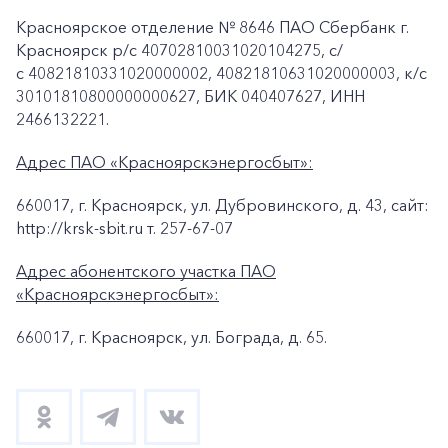
Красноярское отделение № 8646 ПАО Сбербанк г.
Красноярск p/c 40702810031020104275, с/
с 40821810331020000002, 40821810631020000003, к/c
30101810800000000627, БИК 040407627, ИНН
2466132221.
Адрес ПАО «Красноярскэнергосбыт»:
660017, г. Красноярск, ул. Дубровинского, д. 43, сайт:
http://krsk-sbit.ru т. 257-67-07
Адрес абонентского участка ПАО
«Красноярскэнергосбыт»:
660017, г. Красноярск, ул. Бограда, д. 65.