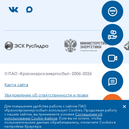
© ПАО «Красноярскэнергосбыт» 2006-2026
Карта сайта
Уведомление об ответственности и праве
интеллектуальной собственности
Для повышения удобства работы с сайтом ПАО
«Красноярскэнергосбыт» использует Cookies. Продолжая работу
Политика ПАО «Красноярскэнергосбыт» в отношении
с нашим сайтом, вы принимаете условия
Соглашения об
обработки персональных данных
использовании Cookie-файлов
. Если вы не хотите, чтобы
пользовательские данные обрабатывались, отключите Cookies в
настройках браузера.