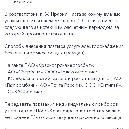
наличии).
В соответствии п. 66 Правил Плата за коммунальные
услуги вносится ежемесячно, до 10-го числа месяца,
следующего за истекшим расчетным периодом, за
который производится оплата.
Способы внесения платы за услугу электроснабжения
без оплаты комиссии (для граждан):
На сайте ПАО «Красноярскэнергосбыт»,
+7-800-700-24-57
ПАО «Сбербанк», ООО «Телекомсервис»,
Частным клиентам
НКО «Красноярский краевой расчетный центр», АО
Корпоративным клиентам
«Газпромбанк», АО «Почта России», ООО «Ситипэй»,
ПС «КАССервис».
Передавать показания индивидуальных приборов
Заказать обратный звонок
учета в адрес ПАО «Красноярскэнергосбыт» можно
не позднее 25-го числа текущего расчетного месяца.