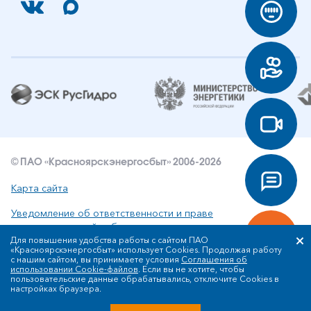
© ПАО «Красноярскэнергосбыт» 2006-2026
Карта сайта
Уведомление об ответственности и праве
интеллектуальной собственности
Для повышения удобства работы с сайтом ПАО
«Красноярскэнергосбыт» использует Cookies. Продолжая работу
Политика ПАО «Красноярскэнергосбыт» в отношении
с нашим сайтом, вы принимаете условия
Соглашения об
обработки персональных данных
использовании Cookie-файлов
. Если вы не хотите, чтобы
пользовательские данные обрабатывались, отключите Cookies в
настройках браузера.
Разработка сайта