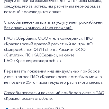
услуги вносится ежемесячно, до 10-го числа месяца,
следующего за истекшим расчетным периодом, за
который производится оплата.
Способы внесения платы за услугу электроснабжения
без оплаты комиссии (для граждан):
ПАО «Сбербанк», ООО «Телекомсервис», НКО
«Красноярский краевой расчетный центр», АО
«Газпромбанк», ФГУП «Почта России», ООО
+7-800-700-24-57
Частным клиентам
«Ситипэй», ПС «КАССервис», на сайте
ПАО «Красноярскэнергосбыт».
Корпоративным клиентам
Передавать показания индивидуальных приборов
учета в адрес ПАО «Красноярскэнергосбыт» можно
Заказать обратный звонок
не позднее 25-го числа текущего расчетного месяца.
Способы передачи показаний приборов учета в ПАО
«Красноярскэнергосбыт»: