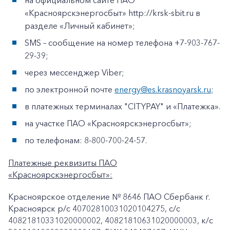
на официальном сайте ПАО
«Красноярскэнергосбыт» http://krsk-sbit.ru в
разделе «Личный кабинет»;
SMS – сообщение на номер телефона +7-903-767-
29-39;
через мессенджер Viber;
по электронной почте
energy@es.krasnoyarsk.ru
;
в платежных терминалах "CITYPAY" и «Платежка».
на участке ПАО «Красноярскэнергосбыт»;
по телефонам: 8-800-700-24-57.
Платежные реквизиты ПАО
«Красноярскэнергосбыт»:
Красноярское отделение № 8646 ПАО Сбербанк г.
Красноярск p/c 40702810031020104275, с/с
40821810331020000002, 40821810631020000003, к/c