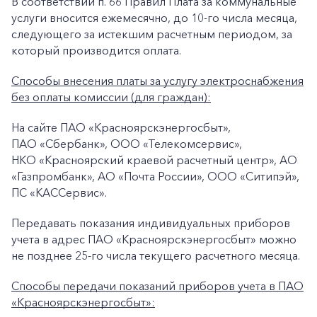
В соответствии п. 66 Правил Плата за коммунальные
услуги вносится ежемесячно, до 10-го числа месяца,
следующего за истекшим расчетным периодом, за
который производится оплата.
Способы внесения платы за услугу электроснабжения
без оплаты комиссии (для граждан):
На сайте ПАО «Красноярскэнергосбыт»,
ПАО «Сбербанк», ООО «Телекомсервис»,
+7-800-700-24-57
НКО «Красноярский краевой расчетный центр», АО
Частным клиентам
«Газпромбанк», АО «Почта России», ООО «Ситипэй»,
Корпоративным клиентам
ПС «КАССервис».
Передавать показания индивидуальных приборов
учета в адрес ПАО «Красноярскэнергосбыт» можно
Заказать обратный звонок
не позднее 25-го числа текущего расчетного месяца.
Способы передачи показаний приборов учета в ПАО
«Красноярскэнергосбыт»: