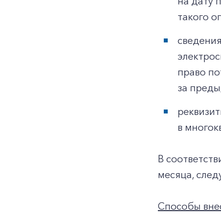
на дату 
такого о
сведения
электрос
право по
за преды
реквизит
в многок
В соответств
месяца, след
Способы внес