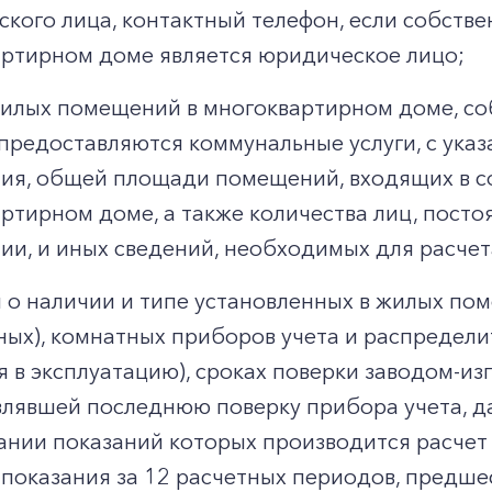
кого лица, контактный телефон, если собств
ртирном доме является юридическое лицо;
илых помещений в многоквартирном доме, со
предоставляются коммунальные услуги, с ук
я, общей площади помещений, входящих в со
ртирном доме, а также количества лиц, пост
и, и иных сведений, необходимых для расчета
 о наличии и типе установленных в жилых п
ных), комнатных приборов учета и распределит
я в эксплуатацию), сроках поверки заводом-из
лявшей последнюю поверку прибора учета, д
ании показаний которых производится расчет 
 показания за 12 расчетных периодов, предш