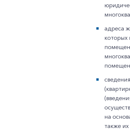
юридичес
многоква
адреса ж
которых 
помещени
многоква
помещени
сведения
(квартир
(введени
осуществ
на основ
также их