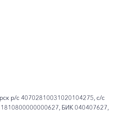
рск p/c 40702810031020104275, с/с
01810800000000627, БИК 040407627,