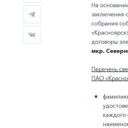
На основани
заключения 
собрания со
«Красноярск
договоры эл
мкр. Северн
Перечень св
ПАО «Красноя
фамилию,
удостове
каждого 
наименов