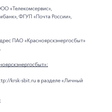
ООО «Телекомсервис»,
мбанк», ФГУП «Почта России»,
адрес ПАО «Красноярскэнергосбыт»
.
ноярскэнергосбыт»:
://krsk-sbit.ru в разделе «Личный
;