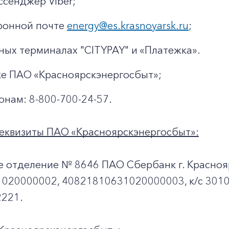
ссенджер Viber;
ронной почте
energy@es.krasnoyarsk.ru
;
ных терминалах "CITYPAY" и «Платежка».
ке ПАО «Красноярскэнергосбыт»;
онам: 8-800-700-24-57.
еквизиты ПАО «Красноярскэнергосбыт»:
е отделение № 8646 ПАО Сбербанк г. Красноя
020000002, 40821810631020000003, к/c 301
221.