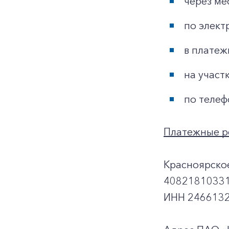
через ме
по элект
в платеж
на участ
по телеф
Платежные р
Красноярско
40821810331
ИНН 2466132