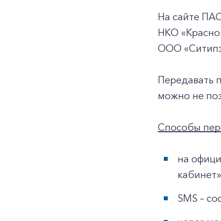
На сайте ПА
НКО «Красноя
ООО «Ситипэ
Передавать 
можно не поз
Способы пер
на офици
кабинет»
SMS – со