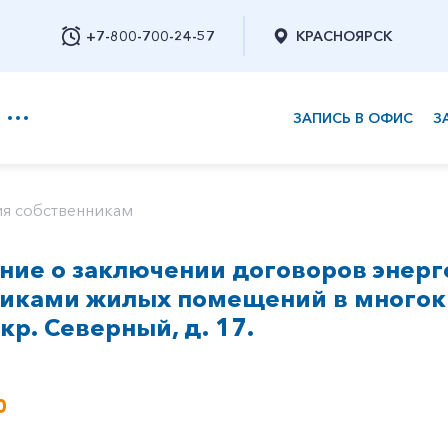
+7-800-700-24-57
КРАСНОЯРСК
ЗАПИСЬ В ОФИС
З
+7-800-700-24-57
я собственникам
ие о заключении договоров энерг
Заказать обратный звонок
никами жилых помещений в многок
мкр. Северный, д. 17.
0