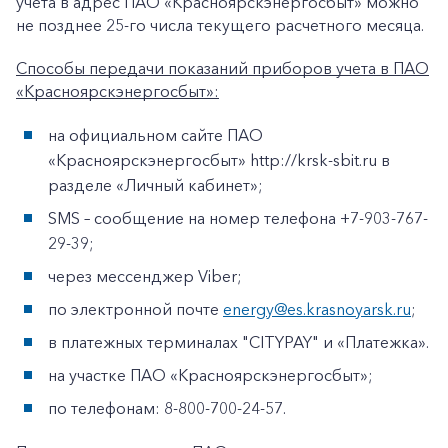
учета в адрес ПАО «Красноярскэнергосбыт» можно
не позднее 25-го числа текущего расчетного месяца.
Заказать обратный звонок
Способы передачи показаний приборов учета в ПАО
«Красноярскэнергосбыт»:
на официальном сайте ПАО
«Красноярскэнергосбыт» http://krsk-sbit.ru в
разделе «Личный кабинет»;
SMS – сообщение на номер телефона +7-903-767-
29-39;
через мессенджер Viber;
по электронной почте
energy@es.krasnoyarsk.ru
;
в платежных терминалах "CITYPAY" и «Платежка».
на участке ПАО «Красноярскэнергосбыт»;
по телефонам: 8-800-700-24-57.