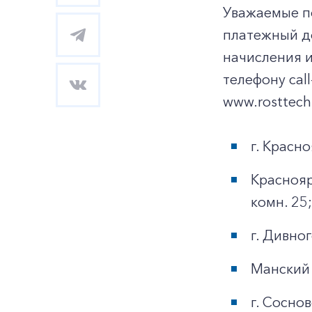
Уважаемые по
платежный д
начисления и
телефону cal
www.rosttech
г. Красно
Красноярс
комн. 25;
г. Дивног
Манский 
г. Соснов