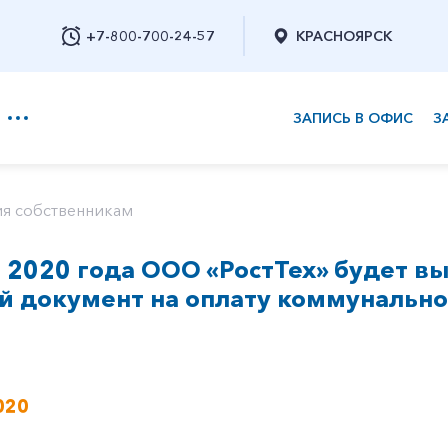
+7-800-700-24-57
КРАСНОЯРСК
ЗАПИСЬ В ОФИС
З
+7-800-700-24-57
я собственникам
 2020 года ООО «РостТех» будет в
Заказать обратный звонок
 документ на оплату коммунально
020