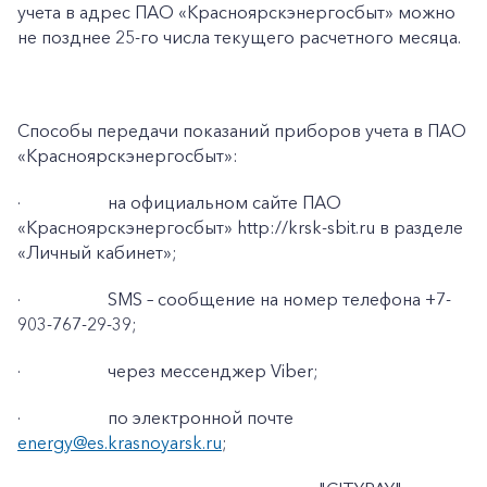
учета в адрес ПАО «Красноярскэнергосбыт» можно
не позднее 25-го числа текущего расчетного месяца.
Корпоративным клиентам
Заказать обратный звонок
Способы передачи показаний приборов учета в ПАО
«Красноярскэнергосбыт»:
·
на официальном сайте ПАО
«Красноярскэнергосбыт» http://krsk-sbit.ru в разделе
«Личный кабинет»;
·
SMS – сообщение на номер телефона +7-
903-767-29-39;
·
через мессенджер Viber;
·
по электронной почте
energy@es.krasnoyarsk.ru
;