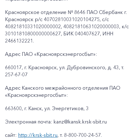
Красноярское отделение № 8646 ПАО Сбербанк г.
Красноярск p/c 40702810031020104275, с/с
40821810331020000002, 40821810631020000003, к/c
30101810800000000627, БИК 040407627, ИНН
2466132221.
Адрес ПАО «Красноярскэнергосбыт»:
660017, г. Красноярск, ул. Дубровинского, д. 43, т.
257-67-07
Адрес Канского межрайонного отделения ПАО
«Красноярскэнергосбыт»:
663600, г. Канск, ул. Энергетиков, 3
Электронная почта:
kanz
@
kansk
.
krsk
-
sbit
.
ru
сайт:
http://krsk-sbit.ru
, т. 8-800-700-24-57.