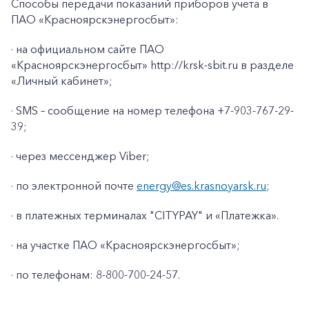
Способы передачи показаний приборов учета в
ПАО «Красноярскэнергосбыт»:
· на официальном сайте ПАО
+7-800-700-24-57
Частным клиентам
«Красноярскэнергосбыт» http://krsk-sbit.ru в разделе
«Личный кабинет»;
Корпоративным клиентам
· SMS – сообщение на номер телефона +7-903-767-29-
39;
Заказать обратный звонок
· через мессенджер Viber;
· по электронной почте
energy@es.krasnoyarsk.ru
;
· в платежных терминалах "CITYPAY" и «Платежка».
· на участке ПАО «Красноярскэнергосбыт»;
· по телефонам: 8-800-700-24-57.