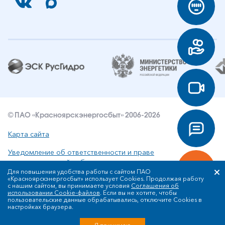
© ПАО «Красноярскэнергосбыт» 2006-2026
Карта сайта
Уведомление об ответственности и праве
интеллектуальной собственности
Для повышения удобства работы с сайтом ПАО
«Красноярскэнергосбыт» использует Cookies. Продолжая работу
Политика ПАО «Красноярскэнергосбыт» в отношении
с нашим сайтом, вы принимаете условия
Соглашения об
обработки персональных данных
использовании Cookie-файлов
. Если вы не хотите, чтобы
пользовательские данные обрабатывались, отключите Cookies в
настройках браузера.
Разработка сайта