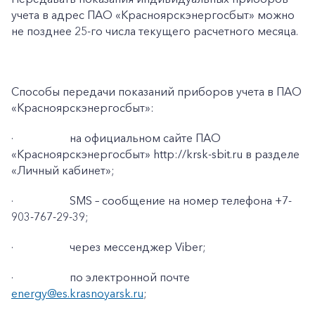
+7-800-700-24-57
учета в адрес ПАО «Красноярскэнергосбыт» можно
Частным клиентам
не позднее 25-го числа текущего расчетного месяца.
Корпоративным клиентам
Способы передачи показаний приборов учета в ПАО
Заказать обратный звонок
«Красноярскэнергосбыт»:
·
на официальном сайте ПАО
«Красноярскэнергосбыт» http://krsk-sbit.ru в разделе
«Личный кабинет»;
·
SMS – сообщение на номер телефона +7-
903-767-29-39;
·
через мессенджер Viber;
·
по электронной почте
energy@es.krasnoyarsk.ru
;