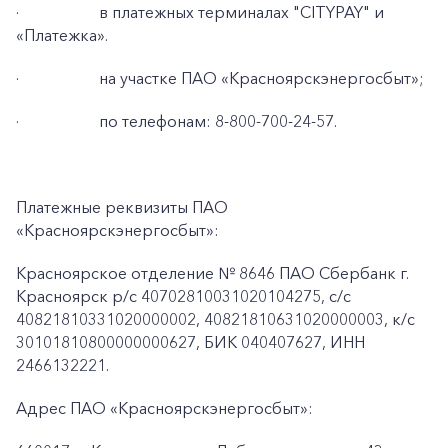
·
в платежных терминалах "CITYPAY" и
«Платежка».
·
на участке ПАО «Красноярскэнергосбыт»;
·
по телефонам: 8-800-700-24-57.
Платежные реквизиты ПАО
«Красноярскэнергосбыт»:
Красноярское отделение № 8646 ПАО Сбербанк г.
Красноярск p/c 40702810031020104275, с/с
40821810331020000002, 40821810631020000003, к/c
30101810800000000627, БИК 040407627, ИНН
2466132221.
Адрес ПАО «Красноярскэнергосбыт»: