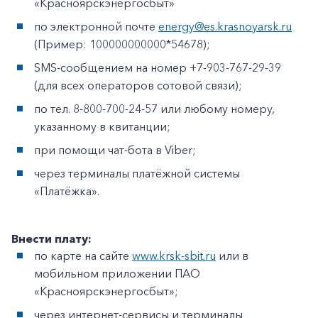
«Красноярскэнергосбыт»
по электронной почте
energy@es.krasnoyarsk.ru
(Пример: 100000000000*54678);
SMS-сообщением на номер +7-903-767-29-39
(для всех операторов сотовой связи);
по тел. 8-800-700-24-57 или любому номеру,
указанному в квитанции;
при помощи чат-бота в Viber;
через терминалы платёжной системы
«Платёжка».
Внести плату:
по карте на сайте
www.krsk-sbit.ru
или в
мобильном приложении ПАО
«Красноярскэнергосбыт»;
через интернет-сервисы и терминалы