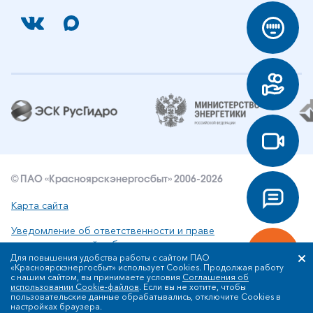
© ПАО «Красноярскэнергосбыт» 2006-2026
Карта сайта
Уведомление об ответственности и праве
интеллектуальной собственности
Для повышения удобства работы с сайтом ПАО
«Красноярскэнергосбыт» использует Cookies. Продолжая работу
Политика ПАО «Красноярскэнергосбыт» в отношении
с нашим сайтом, вы принимаете условия
Соглашения об
обработки персональных данных
использовании Cookie-файлов
. Если вы не хотите, чтобы
пользовательские данные обрабатывались, отключите Cookies в
настройках браузера.