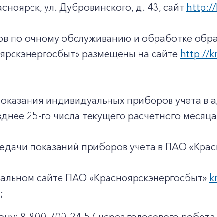
+7-800-700-24-57
асноярск, ул. Дубровинского, д. 43, сайт
http://
Частным клиентам
Корпоративным клиентам
ов по очному обслуживанию и обработке обр
ярскэнергосбыт» размещены на сайте
http://k
Заказать обратный звонок
показания индивидуальных приборов учета в 
днее 25-го числа текущего расчетного месяца
едачи показаний приборов учета в ПАО «Крас
иальном сайте ПАО «Красноярскэнергосбыт»
k
;
ону: 8-800-700-24-57 через голосового робота