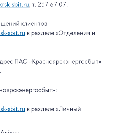
krsk-sbit.ru
, т. 257-67-07.
ащений клиентов
rsk-sbit.ru
в разделе «Отделения и
адрес ПАО «Красноярскэнергосбыт»
.
ноярскэнергосбыт»:
rsk-sbit.ru
в разделе «Личный
 Алёну;