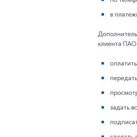
в платеж
Дополнитель
клиента ПАО
оплатить
передать
просмотр
задать в
подписат
сделать 