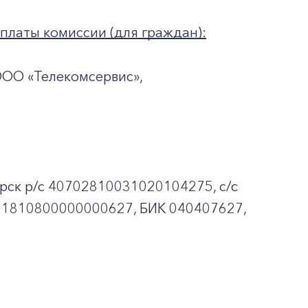
платы комиссии (для граждан):
ООО «Телекомсервис»,
рск p/c 40702810031020104275, с/с
01810800000000627, БИК 040407627,