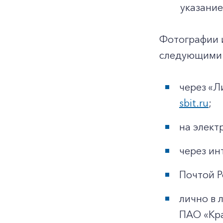
указание
Фотографии 
следующими 
через «Л
sbit.ru
;
на элек
через ин
Почтой Р
лично в 
ПАО «Кр