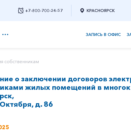
+7-800-700-24-57
КРАСНОЯРСК
ЗАПИСЬ В ОФИС
З
+7-800-700-24-57
я собственникам
ние о заключении договоров элект
Заказать обратный звонок
никами жилых помещений в многок
рск,
 Октября, д. 86
025