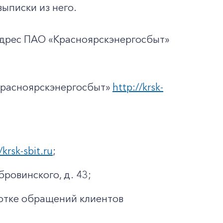
выписки из него.
адрес ПАО «Красноярскэнергосбыт»
Красноярскэнергосбыт»
http://krsk-
/krsk-sbit.ru
;
бровинского, д. 43;
отке обращений клиентов