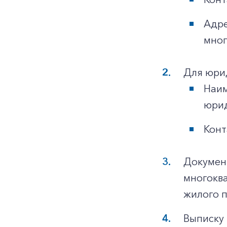
Адре
мног
Для юри
Наим
юрид
Конт
Докумен
многоква
жилого 
Выписку 