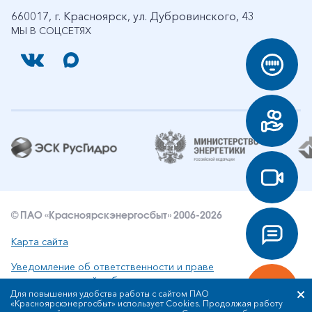
660017, г. Красноярск, ул. Дубровинского, 43
МЫ В СОЦСЕТЯХ
© ПАО «Красноярскэнергосбыт» 2006-2026
Карта сайта
Уведомление об ответственности и праве
интеллектуальной собственности
Для повышения удобства работы с сайтом ПАО
«Красноярскэнергосбыт» использует Cookies. Продолжая работу
Политика ПАО «Красноярскэнергосбыт» в отношении