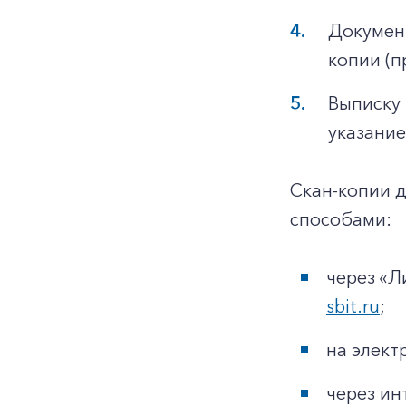
Докумен
копии (п
Выписку 
указание
Скан-копии 
способами:
через «Л
sbit.ru
;
на элек
через ин