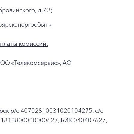
бровинского, д.43;
оярскэнергосбыт».
оплаты комиссии:
ООО «Телекомсервис», АО
рск p/c 40702810031020104275, с/с
01810800000000627, БИК 040407627,