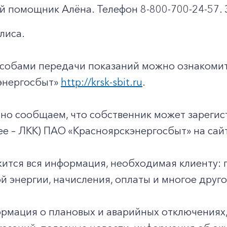
+7-800-700-24-57
Частным клиентам
й помощник Алёна. Телефон 8-800-700-24-57. 
лиса.
Корпоративным клиентам
особами передачи показаний можно ознакомит
Заказать обратный звонок
энергосбыт»
http://krsk-sbit.ru
.
но сообщаем, что собственник может зарегис
ее – ЛКК) ПАО «Красноярскэнергосбыт» на са
ится вся информация, необходимая клиенту: 
й энергии, начисления, оплаты и многое друго
рмация о плановых и аварийных отключениях,