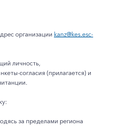
адрес организации
kanz@kes.esc-
щий личность,
кеты-согласия (прилагается) и
витанции.
ку:
одясь за пределами региона