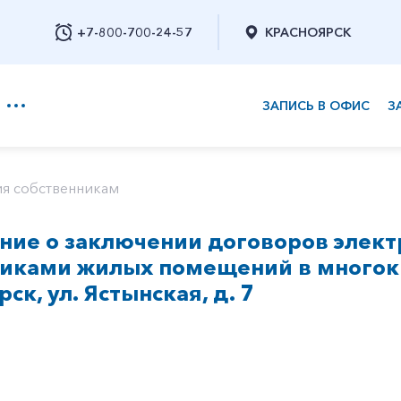
+7-800-700-24-57
КРАСНОЯРСК
ЗАПИСЬ В ОФИС
З
+7-800-700-24-57
я собственникам
ние о заключении договоров элект
Заказать обратный звонок
никами жилых помещений в многок
рск, ул. Ястынская, д. 7