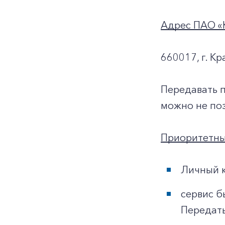
Адрес ПАО «
660017, г. Кр
Передавать 
можно не поз
Приоритетны
Личный к
сервис б
Передать