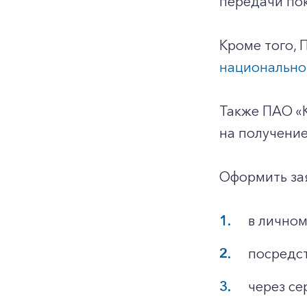
передачи пок
Кроме того,
национальн
Также ПАО «К
на получение
Оформить за
в личном
посредст
через се