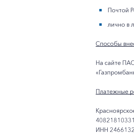
Почтой Р
лично в 
Способы внес
На сайте ПА
«Газпромбан
Платежные р
Красноярско
40821810331
ИНН 2466132