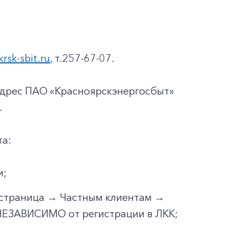
krsk-sbit.ru
, т.257-67-07.
адрес ПАО «Красноярскэнергосбыт»
.
та:
и;
я страница → Частным клиентам →
 НЕЗАВИСИМО от регистрации в ЛКК;