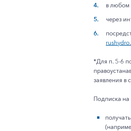
в любом
через и
посредс
rushydro
*Для п. 5-6 
правоустанав
заявления в 
Подписка на
получать
(наприме