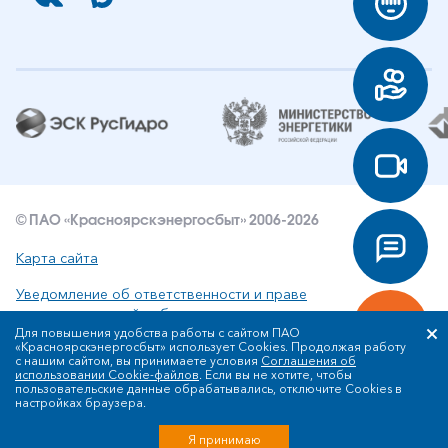
© ПАО «Красноярскэнергосбыт» 2006-2026
Карта сайта
Уведомление об ответственности и праве
интеллектуальной собственности
Для повышения удобства работы с сайтом ПАО
«Красноярскэнергосбыт» использует Cookies. Продолжая работу
Политика ПАО «Красноярскэнергосбыт» в отношении
с нашим сайтом, вы принимаете условия
Соглашения об
обработки персональных данных
использовании Cookie-файлов
. Если вы не хотите, чтобы
пользовательские данные обрабатывались, отключите Cookies в
настройках браузера.
Разработка сайта
Я принимаю