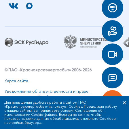
© ПАО «Красноярскэнергосбыт» 2006-2026
Карта сайта
Уведомление об ответственности и праве
интеллектуальной собственности
Для повышения удобства работы с сайтом ПАО
«Красноярскэнергосбыт» использует Cookies. Продолжая работу
Политика ПАО «Красноярскэнергосбыт» в отношении
с нашим сайтом, вы принимаете условия
Соглашения об
обработки персональных данных
использовании Cookie-файлов
. Если вы не хотите, чтобы
пользовательские данные обрабатывались, отключите Cookies в
настройках браузера.