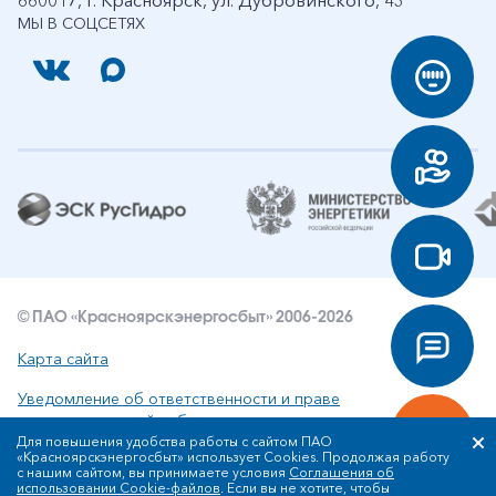
МЫ В СОЦСЕТЯХ
© ПАО «Красноярскэнергосбыт» 2006-2026
Карта сайта
Уведомление об ответственности и праве
интеллектуальной собственности
Для повышения удобства работы с сайтом ПАО
«Красноярскэнергосбыт» использует Cookies. Продолжая работу
Политика ПАО «Красноярскэнергосбыт» в отношении
с нашим сайтом, вы принимаете условия
Соглашения об
обработки персональных данных
использовании Cookie-файлов
. Если вы не хотите, чтобы