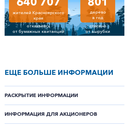
640 707
801
дерево
жителей Красноярского
в год
края
отказались
спасено
от бумажных квитанций
от вырубки
ЕЩЕ БОЛЬШЕ ИНФОРМАЦИИ
РАСКРЫТИЕ ИНФОРМАЦИИ
ИНФОРМАЦИЯ ДЛЯ АКЦИОНЕРОВ