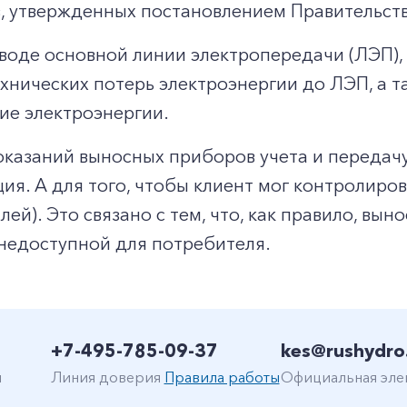
 утвержденных постановлением Правительства
тводе основной линии электропередачи (ЛЭП),
хнических потерь электроэнергии до ЛЭП, а 
ие электроэнергии.
+7-800-700-24-57
Частным клиентам
показаний выносных приборов учета и передач
ия. А для того, чтобы клиент мог контролиров
Корпоративным клиентам
й). Это связано с тем, что, как правило, вын
 недоступной для потребителя.
Заказать обратный звонок
+7-495-785-09-37
kes@rushydro
н
Линия доверия
Правила работы
Официальная эле