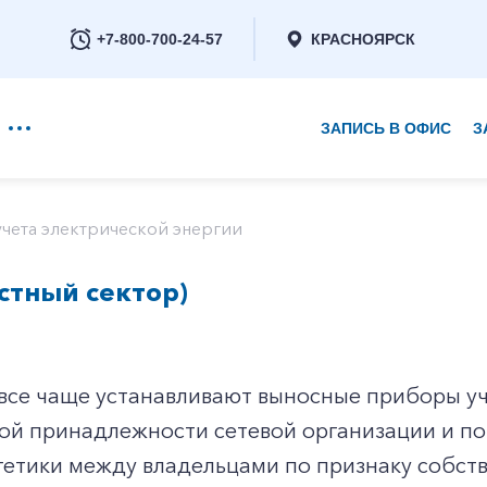
+7-800-700-24-57
КРАСНОЯРСК
ЗАПИСЬ В ОФИС
З
+7-800-700-24-57
чета электрической энергии
стный сектор)
Заказать обратный звонок
все чаще устанавливают выносные приборы уче
вой принадлежности сетевой организации и по
гетики между владельцами по признаку собст