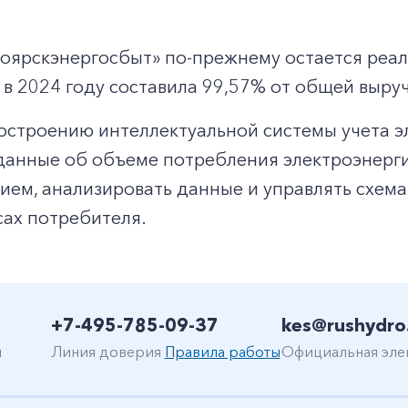
ярскэнергосбыт» по-прежнему остается реал
 в 2024 году составила 99,57% от общей выру
+7-800-700-24-57
построению интеллектуальной системы учета э
Частным клиентам
анные об объеме потребления электроэнергии
Корпоративным клиентам
ием, анализировать данные и управлять схема
сах потребителя.
Заказать обратный звонок
+7-495-785-09-37
kes@rushydro
н
Линия доверия
Правила работы
Официальная эле