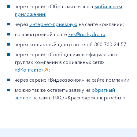
через сервис «Обратная связь» в
мобильном
приложении
;
через
интернет-приемную
на сайте компании;
по электронной почте
kes@rushydro.ru
;
через контактный центр по тел. 8-800-700-24-57;
+7-800-700-24-57
Частным клиентам
через сервис «Сообщения» в официальных
группах компании в социальных сетях
Корпоративным клиентам
«ВКонтакте»
;
через сервис «Видеозвонок» на сайте компании;
Заказать обратный звонок
можно также оставить заявку на
обратный
звонок
на сайте ПАО «Красноярскэнергосбыт».