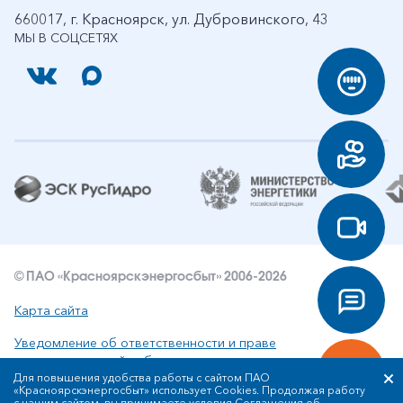
660017, г. Красноярск, ул. Дубровинского, 43
МЫ В СОЦСЕТЯХ
© ПАО «Красноярскэнергосбыт» 2006-2026
Карта сайта
Уведомление об ответственности и праве
интеллектуальной собственности
Для повышения удобства работы с сайтом ПАО
«Красноярскэнергосбыт» использует Cookies. Продолжая работу
Политика ПАО «Красноярскэнергосбыт» в отношении
с нашим сайтом, вы принимаете условия
Соглашения об