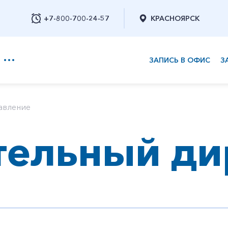
+7-800-700-24-57
КРАСНОЯРСК
ЗАПИСЬ В ОФИС
З
+7-800-700-24-57
авление
тельный ди
Заказать обратный звонок