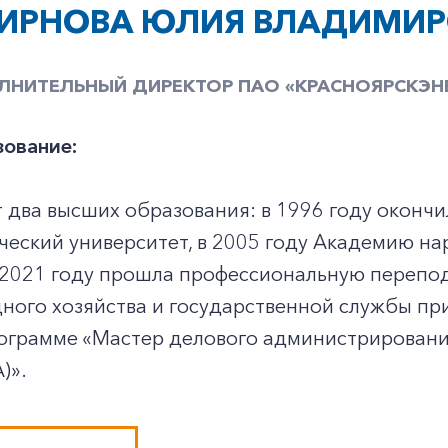
ИРНОВА ЮЛИЯ ВЛАДИМИ
ЛНИТЕЛЬНЫЙ ДИРЕКТОР ПАО «КРАСНОЯРСКЭН
ование:
 два высших образования: в 1996 году оконч
ческий университет, в 2005 году Академию на
 2021 году прошла профессиональную перепод
+7-800-700-24-57
Частным клиентам
ного хозяйства и государственной службы п
ограмме «Мастер делового администрировани
Корпоративным клиентам
)».
Заказать обратный звонок