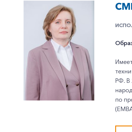
СМ
ИСПО
Образ
Имеет
техни
РФ. В
народ
по пр
(ЕМВА