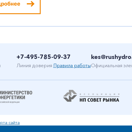
дробнее
+7-495-785-09-37
kes@rushydro
н
Линия доверия
Правила работы
Официальная эле
рта сайта