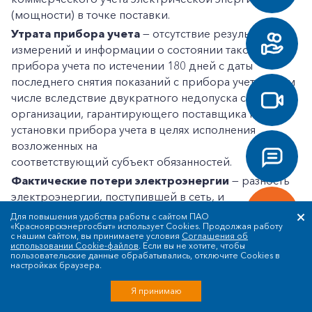
(мощности) в точке поставки.
Утрата прибора учета
— отсутствие результатов
измерений и информации о состоянии такого
прибора учета по истечении 180 дней с даты
последнего снятия показаний с прибора учета, в том
числе вследствие двукратного недопуска сетевой
организации, гарантирующего поставщика к месту
установки прибора учета в целях исполнения
возложенных на
соответствующий субъект обязанностей.
Фактические потери электроэнергии
— разность
электроэнергии, поступившей в сеть, и
электроэнергии, отпущенной потребителям,
Для повышения удобства работы с сайтом ПАО
«Красноярскэнергосбыт» использует Cookies. Продолжая работу
определяемая по данным системы учета поступления
с нашим сайтом, вы принимаете условия
Соглашения об
и полезного отпуска электроэнергии.
использовании Cookie-файлов
. Если вы не хотите, чтобы
пользовательские данные обрабатывались, отключите Cookies в
Фактическое электропотребление
— объем
настройках браузера.
приобретаемой (поставленной) электрической
Я принимаю
энергии в расчетном периоде, определенный в
соответствии с условиями договора