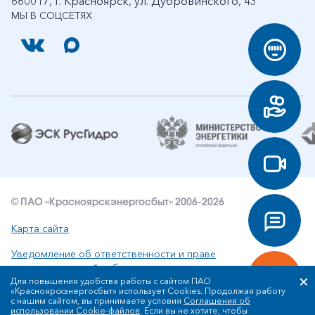
660017, г. Красноярск, ул. Дубровинского, 43
МЫ В СОЦСЕТЯХ
© ПАО «Красноярскэнергосбыт» 2006-2026
Карта сайта
Уведомление об ответственности и праве
интеллектуальной собственности
Для повышения удобства работы с сайтом ПАО
«Красноярскэнергосбыт» использует Cookies. Продолжая работу
Политика ПАО «Красноярскэнергосбыт» в отношении
с нашим сайтом, вы принимаете условия
Соглашения об
обработки персональных данных
использовании Cookie-файлов
. Если вы не хотите, чтобы