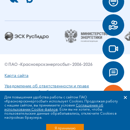
© ПАО «Красноярскэнергосбыт» 2006-2026
Карта сайта
Уведомление об ответственности и праве
интеллектуальной собственности
Для повышения удобства работы с сайтом ПАО
«Красноярскэнергосбыт» использует Cookies. Продолжая работу
Политика ПАО «Красноярскэнергосбыт» в отношении
с нашим сайтом, вы принимаете условия
Соглашения об
обработки персональных данных
использовании Cookie-файлов
. Если вы не хотите, чтобы
пользовательские данные обрабатывались, отключите Cookies в
настройках браузера.
Разработка сайта
Я принимаю