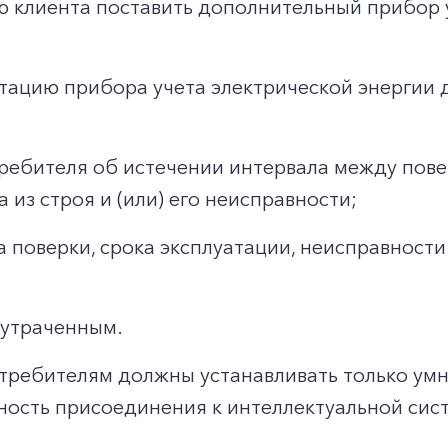
ию клиента поставить дополнительный прибор 
уатацию прибора учета электрической энергии
ебителя об истечении интервала между повер
 из строя и (или) его неисправности;
а поверки, срока эксплуатации, неисправности
+7-800-700-24-57
Частным клиентам
 утраченным.
Корпоративным клиентам
требителям должны устанавливать только ум
ость присоединения к интеллектуальной сист