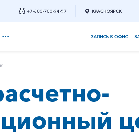
+7-800-700-24-57
КРАСНОЯРСК
ЗАПИСЬ В ОФИС
З
+7-800-700-24-57
ия
асчетно-
Заказать обратный звонок
ционный ц