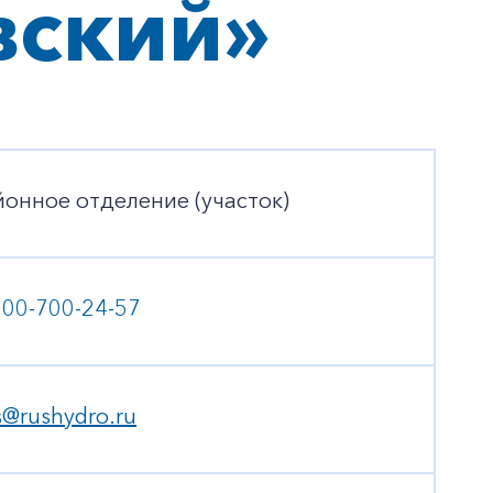
вский»
йонное отделение (участок)
800-700-24-57
s@rushydro.ru
+7-800-700-24-57
Частным клиентам