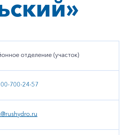
ьский»
йонное отделение (участок)
800-700-24-57
s@rushydro.ru