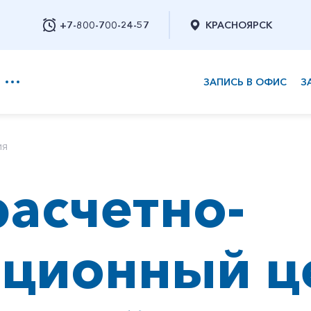
+7-800-700-24-57
КРАСНОЯРСК
ЗАПИСЬ В ОФИС
З
+7-800-700-24-57
ия
асчетно-
Заказать обратный звонок
ционный ц