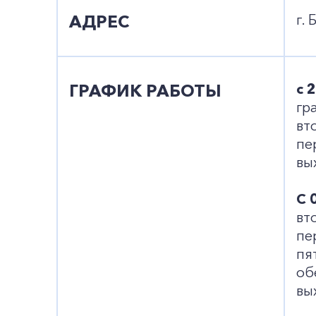
АДРЕС
г. 
ГРАФИК РАБОТЫ
с 
гр
вт
пе
вы
С 
вт
пе
пя
об
вы