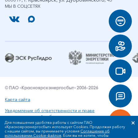
МЫ В СОЦСЕТЯХ
© ПАО «Красноярскэнергосбыт» 2006-2026
Карта сайта
Уведомление об ответственности и праве
интеллектуальной собственности
Для повышения удобства работы с сайтом ПАО
«Красноярскэнергосбыт» использует Cookies. Продолжая работу
Политика ПАО «Красноярскэнергосбыт» в отношении
с нашим сайтом, вы принимаете условия
Соглашения об
обработки персональных данных
использовании Cookie-файлов
. Если вы не хотите, чтобы