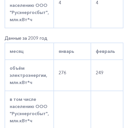
4
4
населению ООО
"Русэнергосбыт",
млн.кВт*ч
Данные за 2009 год
месяц
январь
февраль
объём
276
249
электроэнергии,
млн.кВт*ч
в том числе
населению ООО
"Русэнергосбыт",
млн.кВт*ч