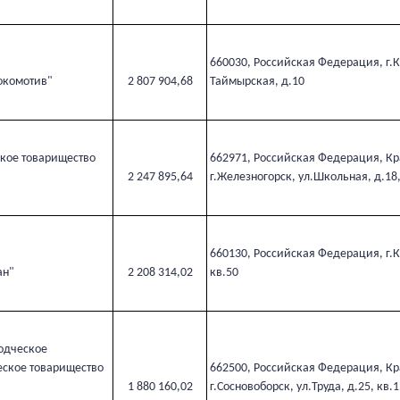
+7-800-700-24-57
Частным клиентам
Корпоративным клиентам
660030, Российская Федерация, г.К
окомотив"
2 807 904,68
Таймырская, д.10
Заказать обратный звонок
кое товарищество
662971, Российская Федерация, Кр
2 247 895,64
г.Железногорск, ул.Школьная, д.18,
660130, Российская Федерация, г.Кр
ан"
2 208 314,02
кв.50
одческое
ское товарищество
662500, Российская Федерация, Кр
1 880 160,02
г.Сосновоборск, ул.Труда, д.25, кв.