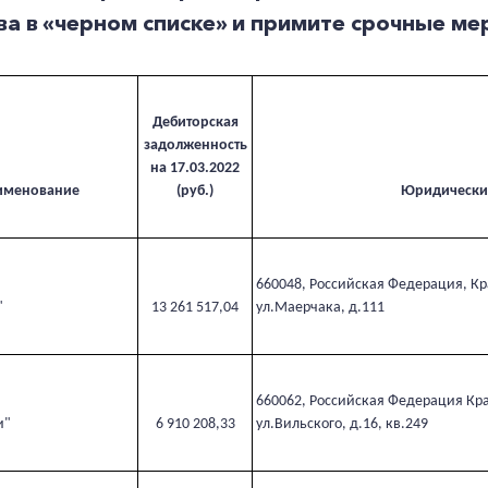
а в «черном списке» и примите срочные ме
Дебиторская
задолженность
на 17.03.2022
именование
(руб.)
Юридически
660048, Российская Федерация, Кра
"
13 261 517,04
ул.Маерчака, д.111
660062, Российская Федерация Крас
и"
6 910 208,33
ул.Вильского, д.16, кв.249