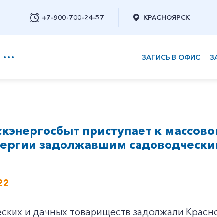
+7-800-700-24-57
КРАСНОЯРСК
ЗАПИСЬ В ОФИС
З
+7-800-700-24-57
кэнергосбыт приступает к массов
Заказать обратный звонок
нергии задолжавшим садоводческ
22
еских и дачных товариществ задолжали Красн