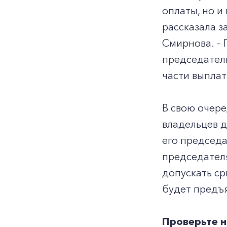
оплаты, но и
рассказала 
Смирнова. –
председателю
части выплат
В свою очере
владельцев д
его председа
председателя
допускать ср
будет предъя
Проверьте н