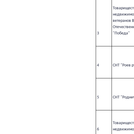
Товарищест
недвижимос
ветеранов 
Отечествен
3
"Победа"
4
СНТ "Роев 
5
СНТ "Родни
Товарищест
6
недвижимос