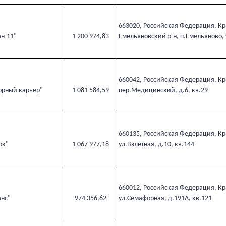
663020, Российская Федерация, Кр
ан-11"
1 200 974,83
Емельяновский р-н, п.Емельяново, 
660042, Российская Федерация, Кра
рный карьер"
1 081 584,59
пер.Медицинский, д.6, кв.29
660135, Российская Федерация, Кра
ок"
1 067 977,18
ул.Взлетная, д.10, кв.144
660012, Российская Федерация, Кра
анс"
974 356,62
ул.Семафорная, д.191А, кв.121