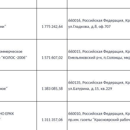
660016, Российская Федерация, Кра
ни"
1 775 242,64
ул.Гладкова, д.8, оф.707
оммерческое
660015, Российская Федерация, Кр
о "КОЛОС -2006"
1 571 607,02
Емельяновский р-н, п.Солонцы, мкр
660135, Российская Федерация, Кра
ное"
1 383 085,58
ул.Батурина, д.15, кв.229
НО ЕРКК
660010, Российская Федерация, Кра
"
1 311 357,06
пр.им. газеты "Красноярский рабоч