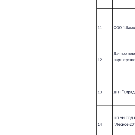
11
ООО "Шамо
Дачное нек
12
партнерств
13
ДНТ "Отрад
НП УИ СОД 
14
"Лесное-20