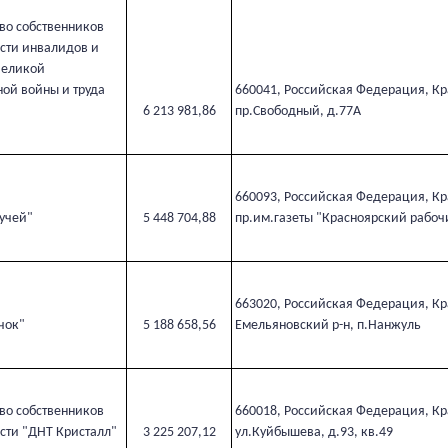
во собственников
ти инвалидов и
Великой
ной войны и труда
660041, Российская Федерация, Кра
6 213 981,86
пр.Свободный, д.77А
660093, Российская Федерация, Кра
ручей"
5 448 704,88
пр.им.газеты "Красноярский рабочи
663020, Российская Федерация, Кр
чок"
5 188 658,56
Емельяновский р-н, п.Нанжуль
во собственников
660018, Российская Федерация, Кра
ти "ДНТ Кристалл"
3 225 207,12
ул.Куйбышева, д.93, кв.49