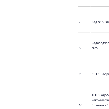
7
Сад № 5 "Л
Садоводчес
8
№27
9
СНТ "Шафр
ТСН "Садов
некоммерче
10
"Лужники"