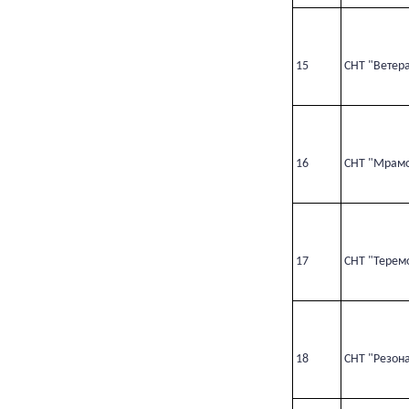
15
СНТ "Ветер
16
СНТ "Мрамо
17
СНТ "Терем
18
СНТ "Резон