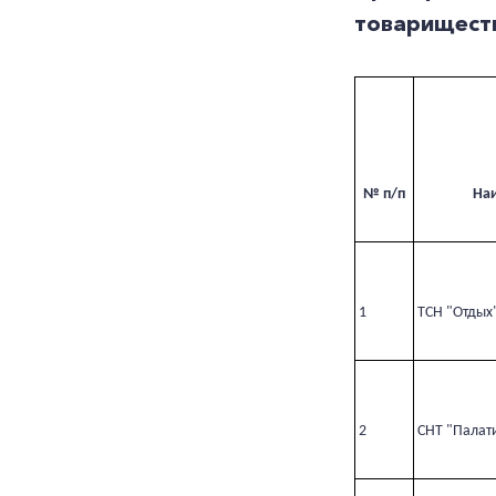
товариществ
№
п/
п
На
1
ТСН "Отдых
2
СНТ "Палат