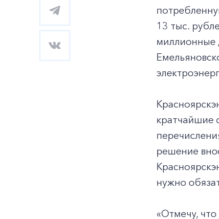
потребленную
13 тыс. руб
миллионные д
Емельяновск
электроэнер
Красноярскэ
кратчайшие с
перечислени
решение внос
Красноярскэн
нужно обяза
«Отмечу, что