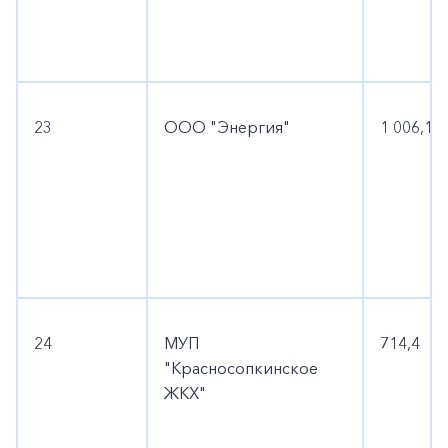
23
ООО "Энергия"
1 006,1
24
МУП
714,4
"Красносопкинское
ЖКХ"