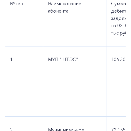
№ п/п
Наименование
Сумма
абонента
дебитор
задолже
на 02.06.
тыс.руб.
1
МУП "ШТЭС"
106 304,
2
Муниципальное
72 155,1