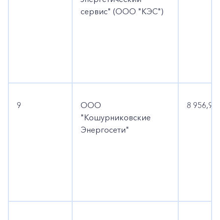
сервис" (ООО "КЭС")
9
ООО
8 956,9
"Кошурниковские
Энергосети"