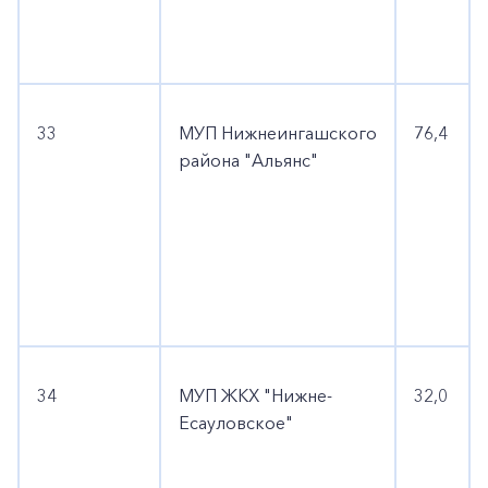
33
МУП Нижнеингашского
76,4
района "Альянс"
34
МУП ЖКХ "Нижне-
32,0
Есауловское"