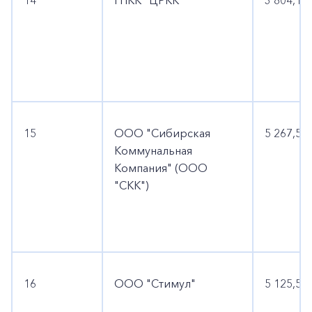
14
ГПКК "ЦРКК"
3 804,1
15
ООО "Сибирская
5 267,5
Коммунальная
Компания" (ООО
"СКК")
16
ООО "Стимул"
5 125,5