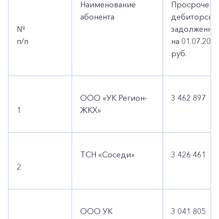
Наименование
Просроченн
абонента
дебиторска
№
задолженно
п/п
на 01.07.2022
руб.
ООО «УК Регион-
3 462 897
1
ЖКХ»
ТСН «Соседи»
3 426 461
2
ООО УК
3 041 805