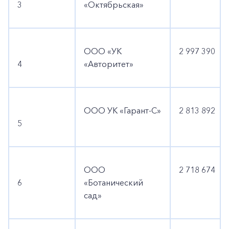
3
«Октябрьская»
ООО «УК
2 997 390
4
«Авторитет»
ООО УК «Гарант-С»
2 813 892
5
ООО
2 718 674
6
«Ботанический
сад»