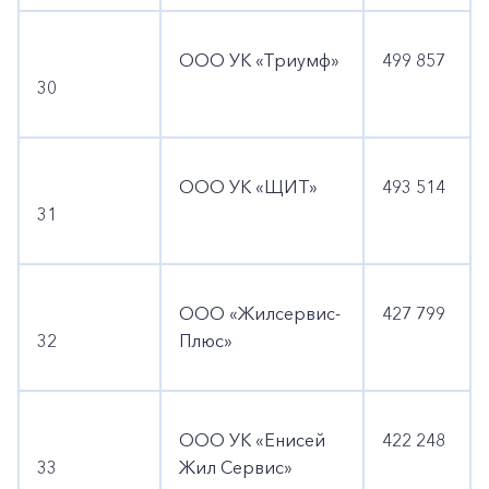
ООО УК «Триумф»
499 857
30
ООО УК «ЩИТ»
493 514
+7-800-700-24-57
31
Частным клиентам
Корпоративным клиентам
ООО «Жилсервис-
427 799
32
Плюс»
Заказать обратный звонок
ООО УК «Енисей
422 248
33
Жил Сервис»