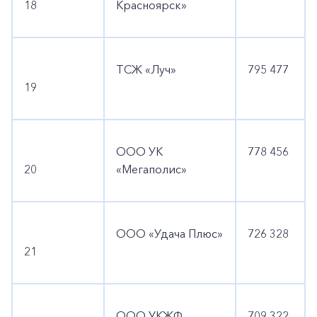
18
Красноярск»
ТСЖ «Луч»
795 477
19
ООО УК
778 456
20
«Мегаполис»
ООО «Удача Плюс»
726 328
21
ООО УКЖФ
709 322