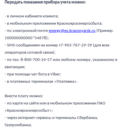
Передать показания прибора учета можно:
- в личном кабинете клиента;
- в мобильном приложении Красноярскэнергосбыта;
- по электронной почте
energy@es.krasnoyarsk.ru
(Пример:
100000000000*54678);
- SMS-сообщением на номер +7-903-767-29-39 (для всех
операторов сотовой связи);
- по тел. 8-800-700-24-57 или любому номеру, указанному в
квитанции;
- при помощи чат-бота в Viber;
- в платежных терминалах «Платежка».
Внести плату можно:
- по карте на сайте или в мобильном приложении ПАО
+7-800-700-24-57
Частным клиентам
«Красноярскэнергосбыт»;
- через интернет-сервисы и терминалы Сбербанка,
Корпоративным клиентам
Газпромбанка;