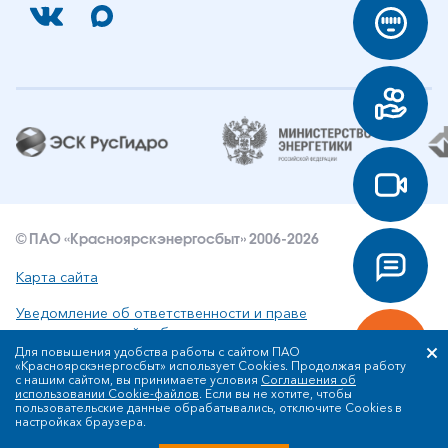
© ПАО «Красноярскэнергосбыт» 2006-2026
Карта сайта
Уведомление об ответственности и праве
интеллектуальной собственности
Для повышения удобства работы с сайтом ПАО
«Красноярскэнергосбыт» использует Cookies. Продолжая работу
Политика ПАО «Красноярскэнергосбыт» в отношении
с нашим сайтом, вы принимаете условия
Соглашения об
обработки персональных данных
использовании Cookie-файлов
. Если вы не хотите, чтобы
пользовательские данные обрабатывались, отключите Cookies в
настройках браузера.