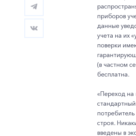
распростран
приборов уче
данные уведо
учета на их 
поверки имею
гарантирующи
(в частном с
бесплатна.
«Переход на 
стандартный 
потребитель 
строя. Никак
введены в эк