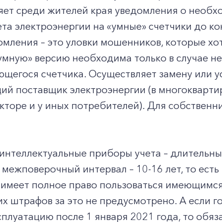
яет среди жителей края уведомления о необх
та электроэнергии на «умные» счетчики до ко
мления – это уловки мошенников, которые хо
«умную» версию необходима только в случае н
щегося счетчика. Осуществляет замену или у
й поставщик электроэнергии (в многоквартир
екторе и у иных потребителей). Для собстве
интеллектуальные приборы учета – длительны
межповерочный интервал – 10-16 лет, то есть
имеет полное право пользоваться имеющимся 
их штрафов за это не предусмотрено. А если г
сплуатацию после 1 января 2021 года, то об