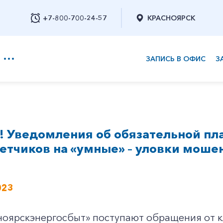
+7-800-700-24-57
КРАСНОЯРСК
ЗАПИСЬ В ОФИС
З
+7-800-700-24-57
 Уведомления об обязательной пл
Заказать обратный звонок
етчиков на «умные» – уловки моше
023
оярскэнергосбыт» поступают обращения от кл