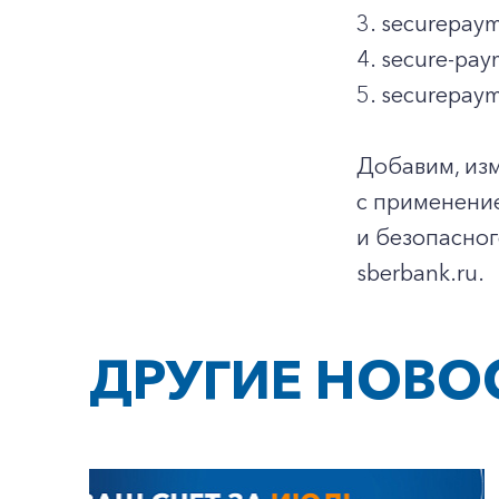
3. securepay
4. secure-pay
5. securepay
Добавим, из
с применени
и безопасног
sberbank.ru.
ДРУГИЕ НОВО