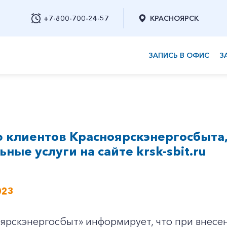
+7-800-700-24-57
КРАСНОЯРСК
ЗАПИСЬ В ОФИС
З
+7-800-700-24-57
 клиентов Красноярскэнергосбыта
Заказать обратный звонок
ные услуги на сайте krsk-sbit.ru
023
ярскэнергосбыт» информирует, что при внесе