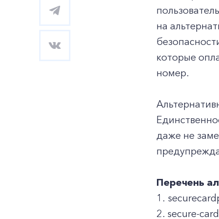
пользователь
на альтерна
безопасности
которые опл
номер.
Альтернатив
Единственное
даже не заме
предупрежда
Перечень а
1. securecard
2. secure-car