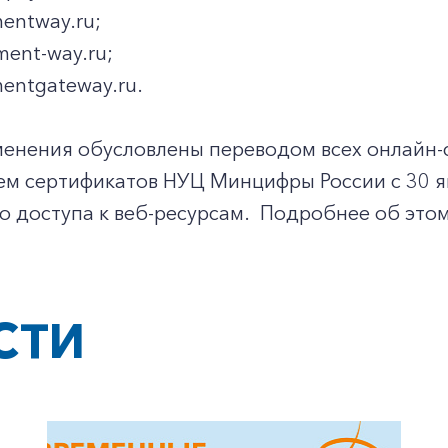
mentway.ru;
ment-way.ru;
mentgateway.ru.
менения обусловлены переводом всех онлайн-
ем сертификатов НУЦ Минцифры России с 30 я
о доступа к веб-ресурсам. Подробнее об это
СТИ
+7-800-700-24-57
Частным клиентам