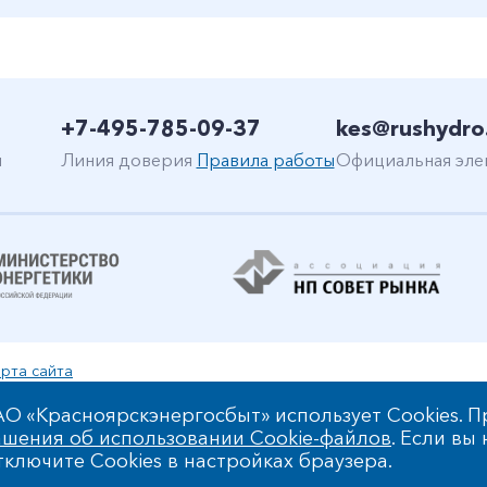
+7-495-785-09-37
kes@rushydro
н
Линия доверия
Правила работы
Официальная эле
рта сайта
уальной собственности
О «Красноярскэнергосбыт» использует Cookies. П
шения об использовании Cookie-файлов
. Если вы
 обработки персональных данных
ключите Cookies в настройках браузера.