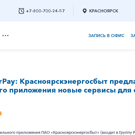
+7-800-700-24-57
КРАСНОЯРСК
ЗАПИСЬ В ОФИС
З
+7-800-700-24-57
rPay: Красноярскэнергосбыт предл
Заказать обратный звонок
го приложения новые сервисы для
3
льного приложения ПАО «Красноярскэнергосбыт» (входит в Группу Ру