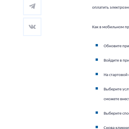
оплатить электроэн
Как в мобильном пр
Обновите при
Войдите в пр
На стартовой
Выберите услу
сможете внест
Выберите спо
Снова кликни