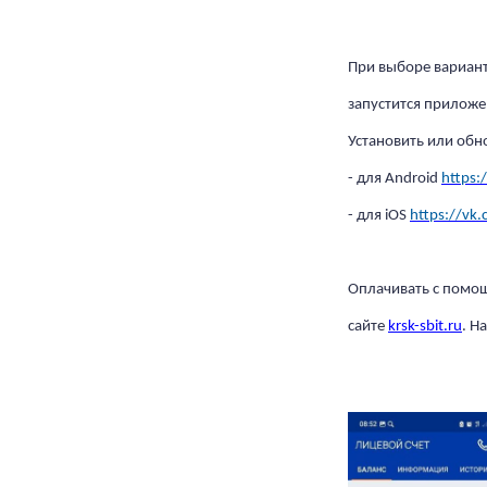
При выборе вариант
запустится приложе
Установить или обн
- для Android
https:
- для iOS
https://vk.
Оплачивать с помощ
сайте
krsk-sbit.ru
. Н