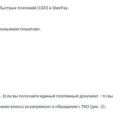
быстрых платежей (СБП) и SberPay.
сказываем пошагово:
 1). Если вы получаете единый платежный документ – то вы
нием взноса за капремонт и обращение с ТКО (рис. 2);