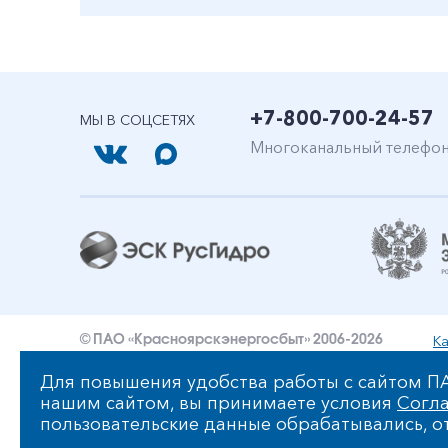
+7-800-700-24-57
МЫ В СОЦСЕТЯХ
Многоканальный телефо
Ка
© ПАО «Красноярскэнергосбыт» 2006-2026
Уведомление об ответственности и праве интеллект
Для повышения удобства работы с сайтом ПА
нашим сайтом, вы принимаете условия
Согла
Политика ПАО «Красноярскэнергосбыт» в отношении
пользовательские данные обрабатывались, от