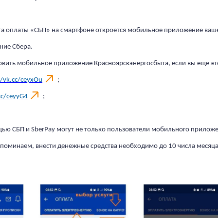
а оплаты «СБП» на смартфоне откроется мобильное приложение вашег
ние Сбера.
овить мобильное приложение Красноярскэнергосбыта, если вы еще эт
//vk.cc/ceyxOu
;
cc/ceyyG4
;
ью СБП и SberPay могут не только пользователи мобильного приложе
апоминаем, внести денежные средства необходимо до 10 числа месяца