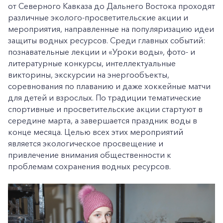
от Северного Кавказа до Дальнего Востока проходят
различные эколого-просветительские акции и
+7-800-700-24-57
Частным клиентам
мероприятия, направленные на популяризацию идеи
защиты водных ресурсов. Среди главных событий:
Корпоративным клиентам
познавательные лекции и «Уроки воды», фото- и
литературные конкурсы, интеллектуальные
викторины, экскурсии на энергообъекты,
Заказать обратный звонок
соревнования по плаванию и даже хоккейные матчи
для детей и взрослых. По традиции тематические
спортивные и просветительские акции стартуют в
середине марта, а завершается праздник воды в
конце месяца. Целью всех этих мероприятий
является экологическое просвещение и
привлечение внимания общественности к
проблемам сохранения водных ресурсов.