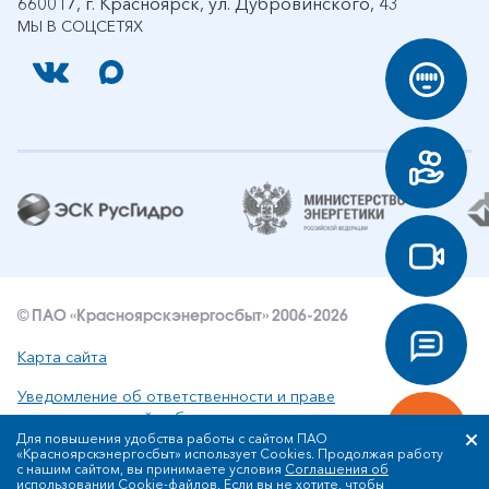
660017, г. Красноярск, ул. Дубровинского, 43
МЫ В СОЦСЕТЯХ
© ПАО «Красноярскэнергосбыт» 2006-2026
Карта сайта
Уведомление об ответственности и праве
интеллектуальной собственности
Для повышения удобства работы с сайтом ПАО
«Красноярскэнергосбыт» использует Cookies. Продолжая работу
Политика ПАО «Красноярскэнергосбыт» в отношении
с нашим сайтом, вы принимаете условия
Соглашения об
обработки персональных данных
использовании Cookie-файлов
. Если вы не хотите, чтобы