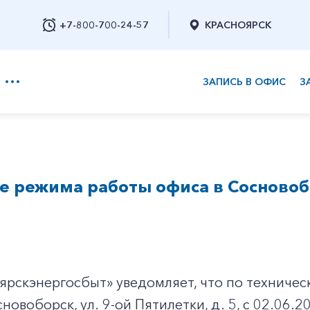
+7-800-700-24-57
КРАСНОЯРСК
ЗАПИСЬ В ОФИС
З
+7-800-700-24-57
е режима работы офиса в Сосновоб
Заказать обратный звонок
рскэнергосбыт» уведомляет, что по техничес
сновоборск, ул. 9-ой Пятилетки, д. 5, с 02.06.