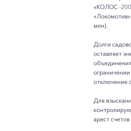
«КОЛОС -2006
«Локомотив» (
млн).
Долги садово
оставляет эн
объединениях
ограничении 
отключение с
Для взыскан
контролирую
арест счетов