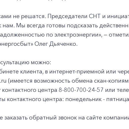
Заказать обратный звонок
ами не решатся. Председатели СНТ и инициат
 нам. Мы всегда готовы подсказать действен
 задолженностью по электроэнергии», — отме
энергосбыт» Олег Дьяченко.
нсультацию можно:
абинете клиента, в интернет-приемной или чер
t.ru (имеется возможность обмена скан-копия
у контактного центра 8-800-700-24-57 или тел
ы контактного центра: понедельник - пятница с
е заказать обратный звонок на сайте компани