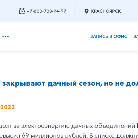
+7-800-700-24-57
КРАСНОЯРСК
ЗАПИСЬ В ОФИС
З
+7-800-700-24-57
закрывают дачный сезон, но не до
Заказать обратный звонок
 2023
олг за электроэнергию дачных объединений К
евысил 69 миллионов рублей. В списке должни