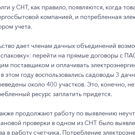
ги у СНТ, как правило, появляются, когда т
ергосбытовой компанией, и потребленная эле
ром учета.
ьство дает членам дачных объединений возмо
спаковку»: перейти на прямые договоры с ПА
им поставщиком и оплачивать электроэнерги
в этом году воспользовались садоводы 3 дач
еведены около 400 участков. Это, конечно, не
ребленный ресурс заплатить придется.
также продолжают работу по выявлению неучт
плановой проверки в одном из СНТ было выяв
а в работу счетчика. Потребление электроэн