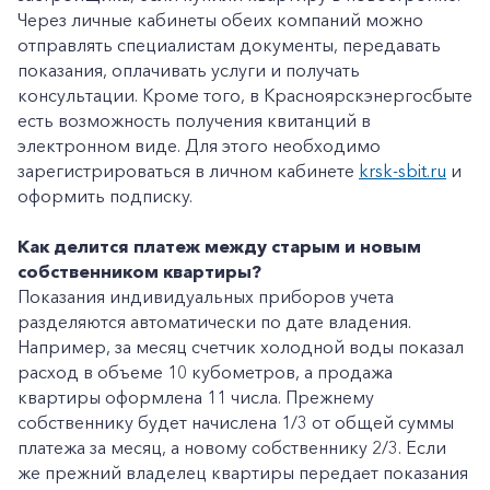
Через личные кабинеты обеих компаний можно
отправлять специалистам документы, передавать
показания, оплачивать услуги и получать
консультации. Кроме того, в Красноярскэнергосбыте
есть возможность получения квитанций в
электронном виде. Для этого необходимо
зарегистрироваться в личном кабинете
krsk-sbit.ru
и
оформить подписку.
Как делится платеж между старым и новым
собственником квартиры?
Показания индивидуальных приборов учета
разделяются автоматически по дате владения.
Например, за месяц счетчик холодной воды показал
расход в объеме 10 кубометров, а продажа
+7-800-700-24-57
Частным клиентам
квартиры оформлена 11 числа. Прежнему
собственнику будет начислена 1/3 от общей суммы
Корпоративным клиентам
платежа за месяц, а новому собственнику 2/3. Если
же прежний владелец квартиры передает показания