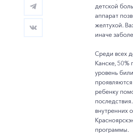
детской бол
аппарат поз
желтухой. Ва
иначе заболе
Среди всех 
Канске, 50% 
уровень били
проявляются 
ребенку помо
последствия.
внутренних о
Красноярскэ
программы.