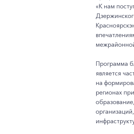
«К нам посту
Дзержинского
Красноярскэн
впечатлениям
межрайонной
Программа б
является ча
на формирова
регионах пр
образование,
организаций
инфраструкт