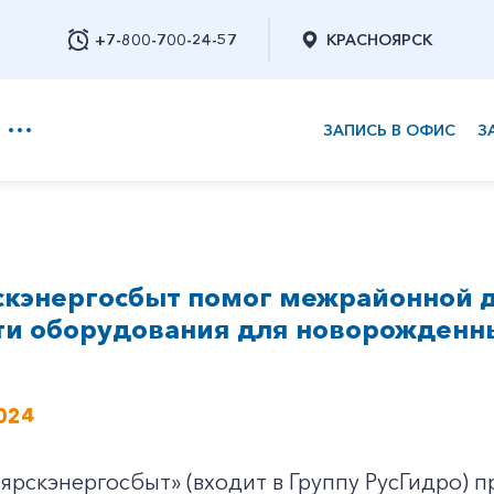
+7-800-700-24-57
КРАСНОЯРСК
ЗАПИСЬ В ОФИС
З
+7-800-700-24-57
скэнергосбыт помог межрайонной д
Заказать обратный звонок
ти оборудования для новорожденн
024
ярскэнергосбыт» (входит в Группу РусГидро)