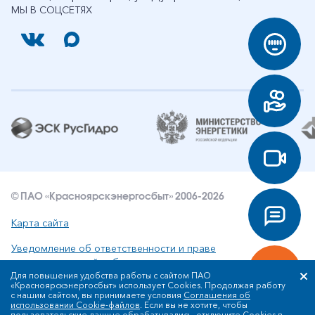
МЫ В СОЦСЕТЯХ
© ПАО «Красноярскэнергосбыт» 2006-2026
Карта сайта
Уведомление об ответственности и праве
интеллектуальной собственности
Для повышения удобства работы с сайтом ПАО
«Красноярскэнергосбыт» использует Cookies. Продолжая работу
Политика ПАО «Красноярскэнергосбыт» в отношении
с нашим сайтом, вы принимаете условия
Соглашения об
обработки персональных данных
использовании Cookie-файлов
. Если вы не хотите, чтобы
пользовательские данные обрабатывались, отключите Cookies в