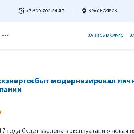
+7-800-700-24-57
КРАСНОЯРСК
ЗАПИСЬ В ОФИС
З
+7-800-700-24-57
скэнергосбыт модернизировал личн
Заказать обратный звонок
мпании
7
17 года будет введена в эксплуатацию новая в