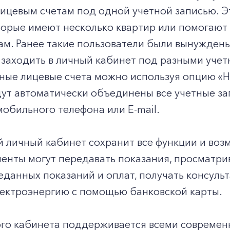
ицевым счетам под одной учетной записью. Эт
оторые имеют несколько квартир или помогаю
ам. Ранее такие пользователи были вынужден
 заходить в личный кабинет под разными уче
ные лицевые счета можно используя опцию «Н
ут автоматически объединены все учетные за
обильного телефона или E-mail.
 личный кабинет сохранит все функции и воз
нты могут передавать показания, просматрив
данных показаний и оплат, получать консульт
+7-800-700-24-57
Частным клиентам
лектроэнергию с помощью банковской карты.
Корпоративным клиентам
ого кабинета поддерживается всеми совреме