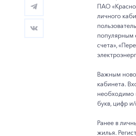
ПАО «Красноя
личного каби
пользователь
популярным ф
счета», «Пер
электроэнерг
Важным новов
кабинета. Вх
необходимо 
букв, цифр и
Ранее в личн
жилья. Регис