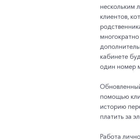
нескольким л
клиентов, к
родственник
многократно
дополнитель
кабинете буд
один номер м
Обновленный
помощью клие
историю пере
платить за э
Работа личн