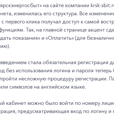
рскэнергосбыт» на сайте компании krsk-sbit.
нета, изменилась его структура. Все изменени
 с первого клика получал доступ к самой вос
ункциям. Так, на главной странице акцент сд
едать показания» и «Оплатить» (для безналич
ию).
ведением стала обязательная регистрация дл
од без использования логина и пароля теперь
пройти несложную процедуру регистрации. П
/или символов на английском языке.
ый кабинет можно было войти по номеру лице
трация, предусматривающая вход по логину и