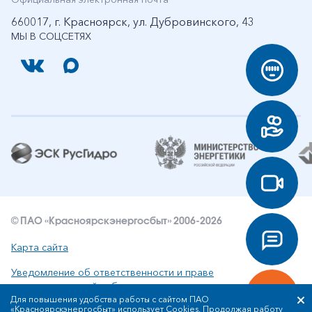
660017, г. Красноярск, ул. Дубровинского, 43
МЫ В СОЦСЕТЯХ
© ПАО «Красноярскэнергосбыт» 2006-2026
Карта сайта
Уведомление об ответственности и праве
интеллектуальной собственности
Для повышения удобства работы с сайтом ПАО
«Красноярскэнергосбыт» использует Cookies. Продолжая работу
Политика ПАО «Красноярскэнергосбыт» в отношении